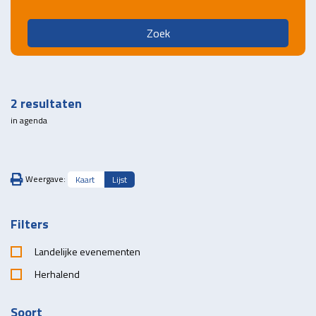
Zoek
2
resultaten
in agenda
Weergave:
Kaart
Lijst
Filters
Landelijke evenementen
Herhalend
Soort